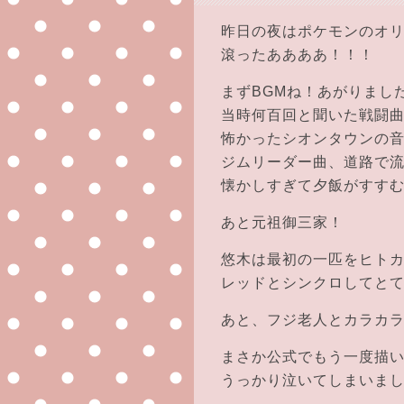
昨日の夜はポケモンのオ
滾ったああああ！！！
まずBGMね！あがりまし
当時何百回と聞いた戦闘
怖かったシオンタウンの
ジムリーダー曲、道路で
懐かしすぎて夕飯がすす
あと元祖御三家！
悠木は最初の一匹をヒト
レッドとシンクロしてと
あと、フジ老人とカラカ
まさか公式でもう一度描
うっかり泣いてしまいま