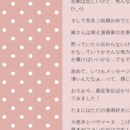
悲劇は悲しいけど、色ん
(>_<)
そして先生ご結婚おめで
嫁さんは萌え漫画家の次巻も
黙っていたら伝わらない
かな…ていうかそんな他
か書けばいいかな…でも
改めて、いつもメッセー
凄いんだなぁ…って。感
おろおろ…最近宣伝ばか
てみました！
たまにはただの漫画好き
※悠木とパヴァーヌ、こ
悠木がファンなだけです