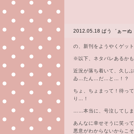
2012.05.18
ぱう゛ぁーぬ
の、新刊をようやくゲットし
※以下、ネタバレあるか
近況が落ち着いて、久し
ゐ…たん…だ…と…！？
ちょ、ちょまって！待っ
り…！
……本当に、号泣してし
あんなに幸せそうに笑っ
悪意がわからないからこ