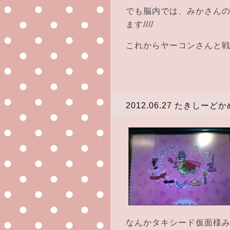
でも脳内では、みかさん
ます////
これからヤーコンさんと
2012.06.27
たきしーどか
なんかタキシード仮面様みた