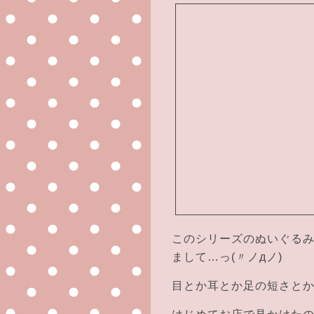
このシリーズのぬいぐる
まして…っ(〃ノдノ)
目とか耳とか足の短さと