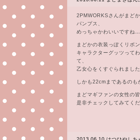
2PMWORKSさんがま
パンプス、
めっちゃかわいいですね
まどかの衣装っぽくリボ
キャラクターグッツって
て、
乙女心をくすぐられまし
しかも22cmまであるのも
まどマギファンの女性の
是非チェックしてみてください( •̀
2013.06.10
はつひやしち