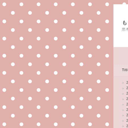
も
悠
Tit