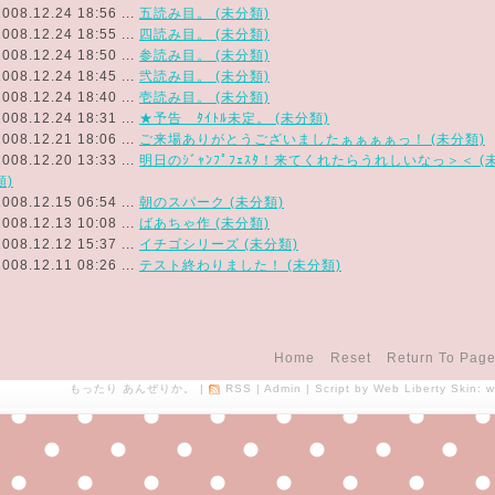
2008.12.24 18:56 ...
五読み目。 (未分類)
2008.12.24 18:55 ...
四読み目。 (未分類)
2008.12.24 18:50 ...
参読み目。 (未分類)
2008.12.24 18:45 ...
弐読み目。 (未分類)
2008.12.24 18:40 ...
壱読み目。 (未分類)
2008.12.24 18:31 ...
★予告 ﾀｲﾄﾙ未定。 (未分類)
2008.12.21 18:06 ...
ご来場ありがとうございましたぁぁぁぁっ！ (未分類)
2008.12.20 13:33 ...
明日のｼﾞｬﾝﾌﾟﾌｪｽﾀ！来てくれたらうれしいなっ＞＜ (
類)
2008.12.15 06:54 ...
朝のスパーク (未分類)
2008.12.13 10:08 ...
ばあちゃ作 (未分類)
2008.12.12 15:37 ...
イチゴシリーズ (未分類)
2008.12.11 08:26 ...
テスト終わりました！ (未分類)
Home
Reset
Return To Page
もったり あんぜりか。
|
RSS
|
Admin
| Script by
Web Liberty
Skin:
w