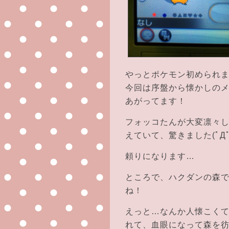
やっとポケモン初められ
今回は序盤から懐かしの
あがってます！
フォッコたんが大変凛々
えていて、驚きました(ﾟДﾟ
頼りになります…
ところで、ハクダンの森
ね！
えっと…なんか人懐こく
れて、血眼になって森を