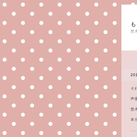
も
悠
20
そ
声
悠
本
…