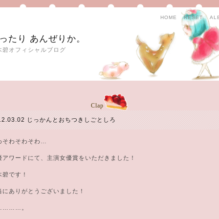
HOME
RESET
AL
ったり あんぜりか。
木碧オフィシャルブログ
Clap
12.03.02
じっかんとおちつきしごとしろ
わそわそわそわ…
優アワードにて、主演女優賞をいただきました！
木碧です！
当にありがとうございました！
…………。