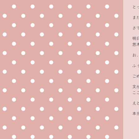
と
ま
さ
明
悠
お
ふ
ご
文
こ
え
本