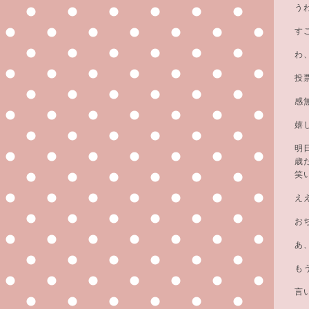
う
す
わ
投
感
嬉
明
歳
笑
え
お
あ
も
言