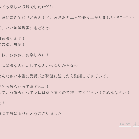
っても楽しい収録でした(*^^*)
た遊びにきてねせとみん！と、みさおと二人で盛り上がりました(〃^ー^〃)
て、いい加減現実にもどるか…
日頑張ります！
木のゆ、勇姿！
、お、おおお、お楽しみに！
ぅ…緊張なんか…してなんかっないからなっ！！
めんなさい本当に受賞式が間近に迫ったら動揺してきていて、
がとっ散らかってますね…！
こでとっ散らかって明日は落ち着くので許してください！ごめんなさい！
と！
当に本当にありがとうございました！
14:55
未