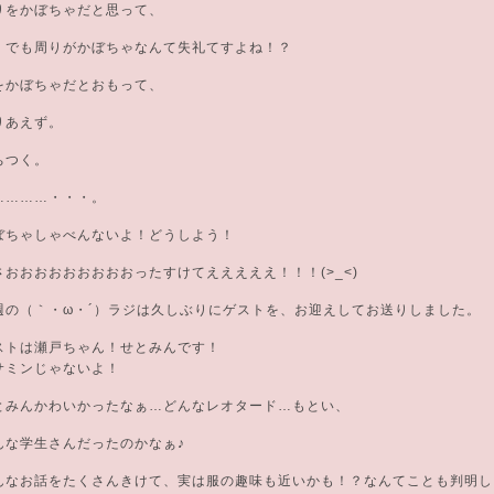
りをかぼちゃだと思って、
！でも周りがかぼちゃなんて失礼てすよね！？
をかぼちゃだとおもって、
りあえず。
ちつく。
…………・・・。
ぼちゃしゃべんないよ！どうしよう！
さおおおおおおおおおったすけてえええええ！！！(>_<)
週の（｀・ω・´）ラジは久しぶりにゲストを、お迎えしてお送りしました。
ストは瀬戸ちゃん！せとみんです！
サミンじゃないよ！
とみんかわいかったなぁ…どんなレオタード…もとい、
んな学生さんだったのかなぁ♪
んなお話をたくさんきけて、実は服の趣味も近いかも！？なんてことも判明し