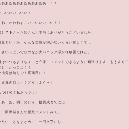
わああああああああああああ！！！
ごいいいいいいい！！
、わ、わわわすごいいいいいいい！！
票して下さった皆さん！本当にありがとうございました！
無量というか、そんな実感が沸かないくらい嬉しくて…！
しさいっぱいで頭のなか大パニック浮かれ放題だけど、
日はいつもよりちょっと立派にコメントできるように頑張ります！もうすぐ二
だし！かっこよく！
い成分は無しで！真面目に！
ええ真面目に！？どうしようっ！
ちつけ私！私おちつけ！
、あ、あ、明日のじゅ、授賞式までには…
う一回沢城さんの授賞コメントみて、
いたいことをまとめて、一回文字にして、