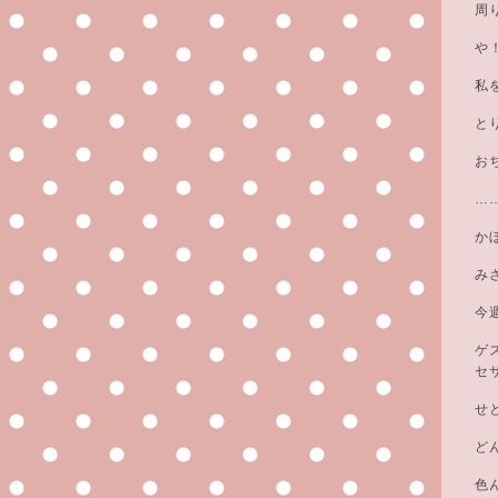
周
や
私
と
お
…
か
み
今
ゲ
セ
せ
ど
色